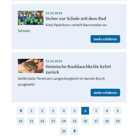
15.10.2018
Sicher zur Schule mit dem Rad
Kreis Paderborn verteilt Warnwesten an
Schulen
mehr erfahren
12.10.2018
Heimische Knoblauchkröte kehrt
zurück
Gefährdete Tierart am Langenbergteich im Sander Bruch
ausgesetzt
mehr erfahren
1
2
3
4
5
6
7
8
9
10
11
12
13
14
15
16
17
18
19
20