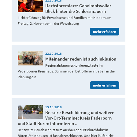
22.10.2018
Herbstpremiere: Geheimnisvoller
Blick hinter die Schlossmauern
Lichterführung für Erwachsene und Familien mit Kindern am
Freitag, 2. November in der Wewelsburg
mehr erfahren
22.10.2018
Miteinander reden ist auch Inklusion
Regionalplanungskonferenz tagte im
Paderborner Kreishaus: Stimmen der Betroffenen fließen in die
Planung ein
mehr erfahren
19.10.2018
Bessere Beschilderung und weitere
Vor-Ort-Termine: Kreis Paderborn
und Stadt Büren informieren ...
Der zweite Bauabschnitt zum Ausbau der Ortsdurchfahrt in
Büren-Steinhausen ist fast abgeschlossen. Und hier läuft nicht