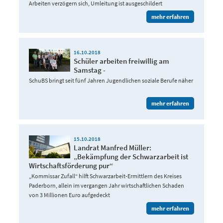
Arbeiten verzögern sich, Umleitung ist ausgeschildert
mehr erfahren
16.10.2018
Schüler arbeiten freiwillig am
Samstag -
SchuBS bringt seit fünf Jahren Jugendlichen soziale Berufe näher
mehr erfahren
15.10.2018
Landrat Manfred Müller:
„Bekämpfung der Schwarzarbeit ist
Wirtschaftsförderung pur“
„Kommissar Zufall“ hilft Schwarzarbeit-Ermittlern des Kreises
Paderborn, allein im vergangen Jahr wirtschaftlichen Schaden
von 3 Millionen Euro aufgedeckt
mehr erfahren