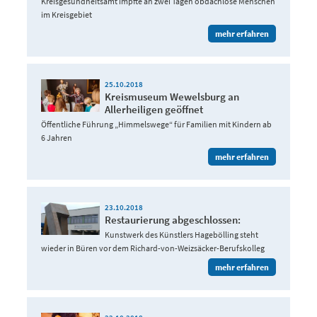
Kreisgesundheitsamt impfte an zwei Tagen obdachlose Menschen
im Kreisgebiet
mehr erfahren
25.10.2018
Kreismuseum Wewelsburg an
Allerheiligen geöffnet
Öffentliche Führung „Himmelswege“ für Familien mit Kindern ab
6 Jahren
mehr erfahren
23.10.2018
Restaurierung abgeschlossen:
Kunstwerk des Künstlers Hagebölling steht
wieder in Büren vor dem Richard-von-Weizsäcker-Berufskolleg
mehr erfahren