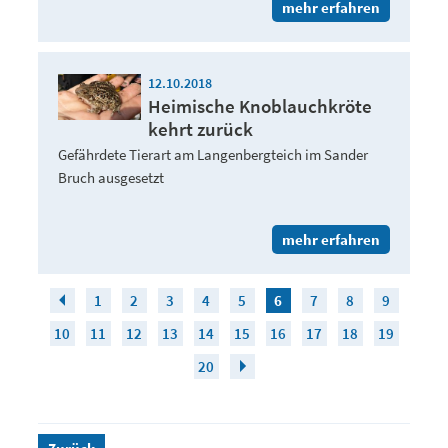
mehr erfahren
12.10.2018
Heimische Knoblauchkröte
kehrt zurück
Gefährdete Tierart am Langenbergteich im Sander
Bruch ausgesetzt
mehr erfahren
1
2
3
4
5
6
7
8
9
10
11
12
13
14
15
16
17
18
19
20