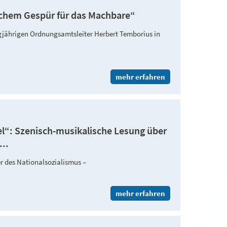
ichem Gespür für das Machbare“
gjährigen Ordnungsamtsleiter Herbert Temborius in
mehr erfahren
el“: Szenisch-musikalische Lesung über
..
r des Nationalsozialismus –
mehr erfahren