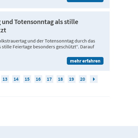
g und Totensonntag als stille
tzt
Volkstrauertag und der Totensonntag durch das
 stille Feiertage besonders geschützt“. Darauf
mehr erfahren
13
14
15
16
17
18
19
20