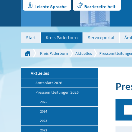
Leichte Sprache
Barrierefreiheit
Start
Kreis Paderborn
Serviceportal
Ämt
Kreis Paderborn
Aktuelles
Pressemitteilunge
Aktuelles
Pre
Amtsblatt 2026
Pressemitteilungen 2026
2025
2024
2023
2022