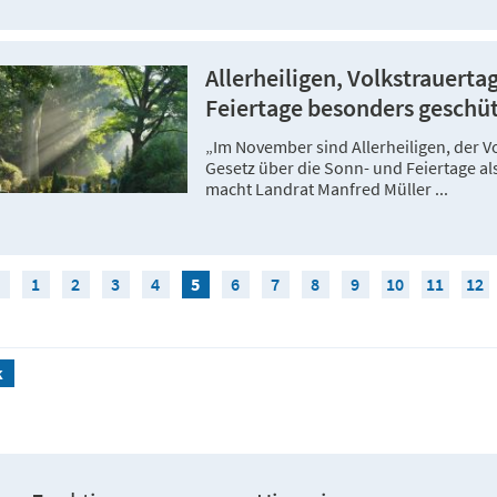
Allerheiligen, Volkstrauerta
Feiertage besonders geschü
„Im November sind Allerheiligen, der 
Gesetz über die Sonn- und Feiertage als
macht Landrat Manfred Müller ...
1
2
3
4
5
6
7
8
9
10
11
12
k