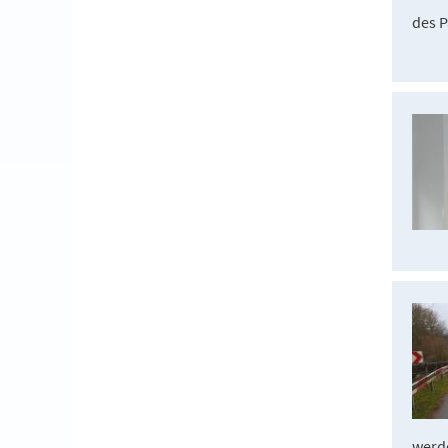
des P
werd