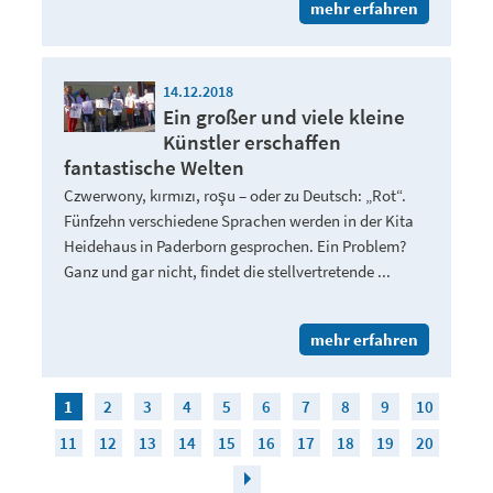
mehr erfahren
14.12.2018
Ein großer und viele kleine
Künstler erschaffen
fantastische Welten
Czwerwony, kırmızı, roşu – oder zu Deutsch: „Rot“.
Fünfzehn verschiedene Sprachen werden in der Kita
Heidehaus in Paderborn gesprochen. Ein Problem?
Ganz und gar nicht, findet die stellvertretende ...
mehr erfahren
1
2
3
4
5
6
7
8
9
10
11
12
13
14
15
16
17
18
19
20