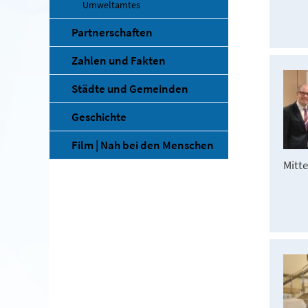
Umweltamtes
Partnerschaften
Zahlen und Fakten
Städte und Gemeinden
Geschichte
Film | Nah bei den Menschen
Mitt