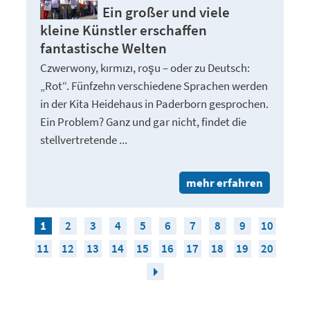
Ein großer und viele
kleine Künstler erschaffen
fantastische Welten
Czwerwony, kırmızı, roşu – oder zu Deutsch:
„Rot“. Fünfzehn verschiedene Sprachen werden
in der Kita Heidehaus in Paderborn gesprochen.
Ein Problem? Ganz und gar nicht, findet die
stellvertretende ...
mehr erfahren
1
2
3
4
5
6
7
8
9
10
11
12
13
14
15
16
17
18
19
20