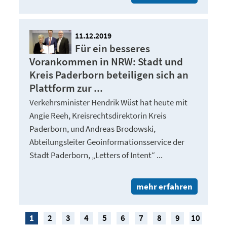
11.12.2019
Für ein besseres
Vorankommen in NRW: Stadt und
Kreis Paderborn beteiligen sich an
Plattform zur ...
Verkehrsminister Hendrik Wüst hat heute mit
Angie Reeh, Kreisrechtsdirektorin Kreis
Paderborn, und Andreas Brodowski,
Abteilungsleiter Geoinformationsservice der
Stadt Paderborn, „Letters of Intent“ ...
mehr erfahren
1
2
3
4
5
6
7
8
9
10