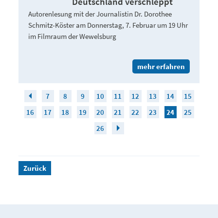
Deutschland verschleppt
Autorenlesung mit der Journalistin Dr. Dorothee
Schmitz-Köster am Donnerstag, 7. Februar um 19 Uhr
im Filmraum der Wewelsburg
mehr erfahren
7
8
9
10
11
12
13
14
15
16
17
18
19
20
21
22
23
24
25
26
Zurück