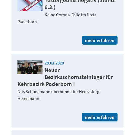
Testergebnis negativ (Stand:
6.3.)
Keine Corona-Fälle im Kreis
Paderborn
mehr erfahren
28.02.2020
Neuer
Bezirksschornsteinfeger für
Kehrbezirk Paderborn I
Nils Schünemann übernimmt für Heinz-Jörg
Heinemann
mehr erfahren