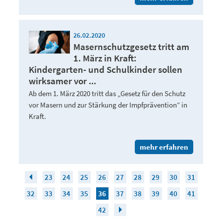
26.02.2020
Masernschutzgesetz tritt am
1. März in Kraft:
Kindergarten- und Schulkinder sollen
wirksamer vor ...
Ab dem 1. März 2020 tritt das „Gesetz für den Schutz
vor Masern und zur Stärkung der Impfprävention“ in
Kraft.
mehr erfahren
23
24
25
26
27
28
29
30
31
32
33
34
35
36
37
38
39
40
41
42