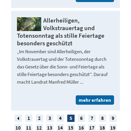
Allerheiligen,
Volkstrauertag und
Totensonntag als stille Feiertage
besonders geschützt
„Im November sind Allerheiligen, der
Volkstrauertag und der Totensonntag durch
das Gesetz über die Sonn- und Feiertage als
stille Feiertage besonders geschützt“. Darauf
macht Landrat Manfred Müller ...
mehr erfahren
1
2
3
4
5
6
7
8
9
10
11
12
13
14
15
16
17
18
19